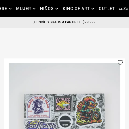
BRE
MUJER
NIÑOS
KING OF ART
OUTLET
👟Za
⚡ COMPRA HOY HASTA LAS 11HS, LLEGA EN 24HS EN CABA (DIAS HABILES) ⚡