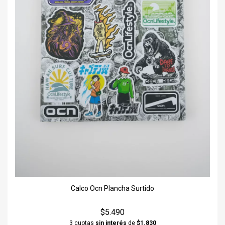
Calco Ocn Plancha Surtido
$5.490
3 cuotas
sin interés
de
$1.830