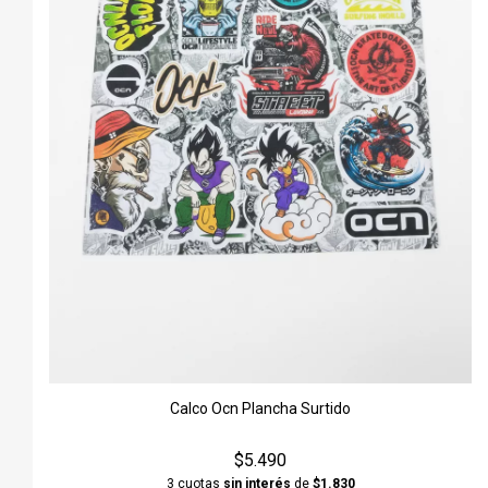
Calco Ocn Plancha Surtido
$5.490
3 cuotas
sin interés
de
$1.830