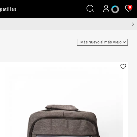
0
patillas