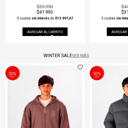
$44.990
$4
$31.493
$3
3 cuotas
sin interés
de
$10.497,67
3 cuotas
sin int
AGREGAR AL CARRITO
AGREGAR 
WINTER SALE
VER MÁS
30%
30%
OFF
OFF