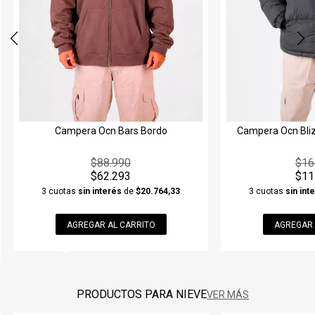
Campera Ocn Blizz Negro Importada
Campera Ocn
$164.990
$9
$115.493
$6
3 cuotas
sin interés
de
$38.497,67
3 cuotas
sin int
AGREGAR AL CARRITO
AGREGAR 
PRODUCTOS PARA NIEVE
VER MÁS