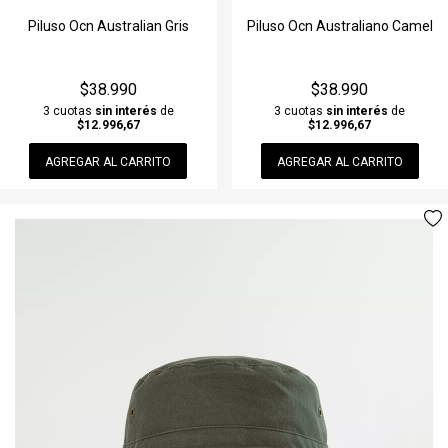
Jeans & Pantalones
Gorra
Polleras
Lentes
Remera manga Larga
Jeans & Pantalones
Piluso Ocn Australian Gris
Piluso Ocn Australiano Camel
Joggins
Gorro De Lana
Remeras
Llavero
Traje de Baño
Joggins
$38.990
$38.990
Musculosas
Guante
Remera manga Larga
Medias
Vestido
Musculosas
3 cuotas
sin interés
de
3 cuotas
sin interés
de
$12.996,67
$12.996,67
Remeras
Lentes
Shorts & Bermudas
Mochila & Bolso
Ver todos
Piloto/Anorak
AGREGAR AL CARRITO
AGREGAR AL CARRITO
Remera manga Larga
Llavero
Vestidos
Perfume
Ver todos
Short de baño
Medias
Ver todos
Perfumina
Ver todos
Mochila & Bolso
Piluso
Perfume
Riñonera & Neceser
Perfumina
Ver todos
Piluso