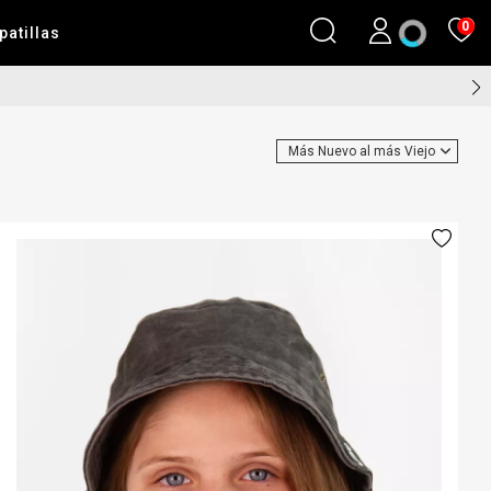
0
patillas