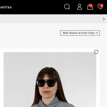
0
0
atillas