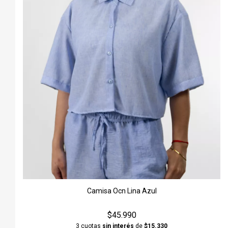
Camisa Ocn Lina Azul
$45.990
3 cuotas
sin interés
de
$15.330