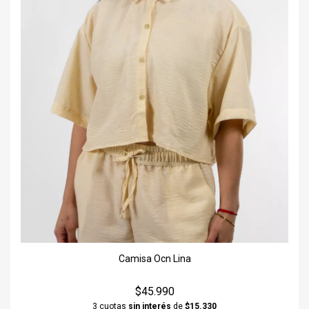
Camisa Ocn Lina
$45.990
3 cuotas
sin interés
de
$15.330