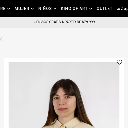
BRE
MUJER
NIÑOS
KING OF ART
OUTLET
👟Zap
⚡ ENVÍOS GRATIS A PARTIR DE $79.999
s)