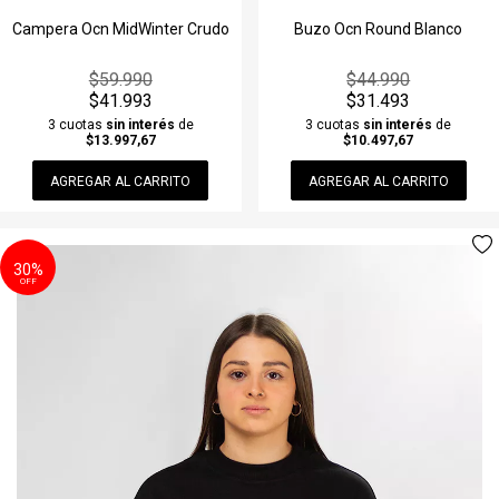
Jeans & Pantalones
Gorra
Polleras
Lentes
Remera manga Larga
Jeans & Pantalones
Campera Ocn MidWinter Crudo
Buzo Ocn Round Blanco
Joggins
Gorro De Lana
Remeras
Llavero
Traje de Baño
Joggins
$59.990
$44.990
$41.993
$31.493
Musculosas
Guante
Remera manga Larga
Medias
Vestido
Musculosas
3 cuotas
sin interés
de
3 cuotas
sin interés
de
$13.997,67
$10.497,67
Remeras
Lentes
Shorts & Bermudas
Mochila & Bolso
Ver todos
Piloto/Anorak
AGREGAR AL CARRITO
AGREGAR AL CARRITO
Remera manga Larga
Llavero
Vestidos
Perfume
Ver todos
Short de baño
Medias
Ver todos
Perfumina
30%
OFF
Ver todos
Mochila & Bolso
Piluso
Perfume
Riñonera & Neceser
Perfumina
Ver todos
Piluso