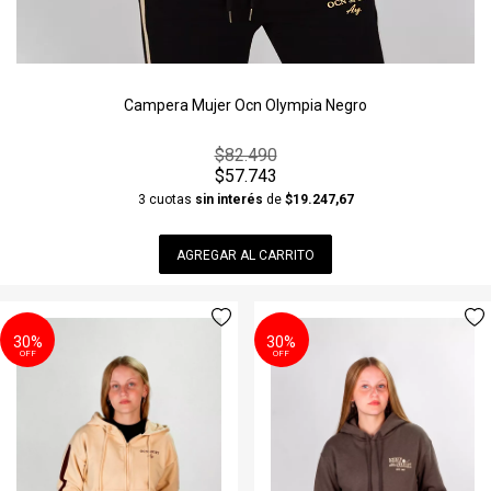
Campera Mujer Ocn Olympia Negro
$82.490
$57.743
3 cuotas
sin interés
de
$19.247,67
AGREGAR AL CARRITO
30%
30%
OFF
OFF