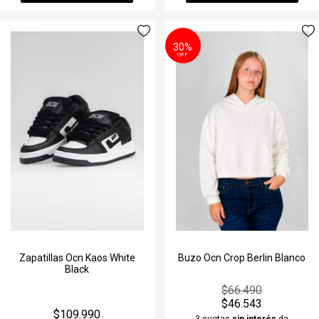
30%
OFF
Zapatillas Ocn Kaos White
Buzo Ocn Crop Berlin Blanco
Black
$66.490
$46.543
$109.990
3 cuotas
sin interés
de