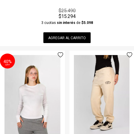
$25.490
$15.294
3 cuotas
sin interés
de
$5.098
AGREGAR AL CARRITO
40%
OFF