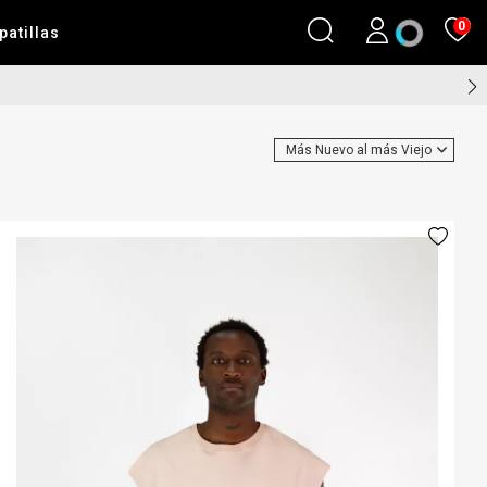
0
patillas