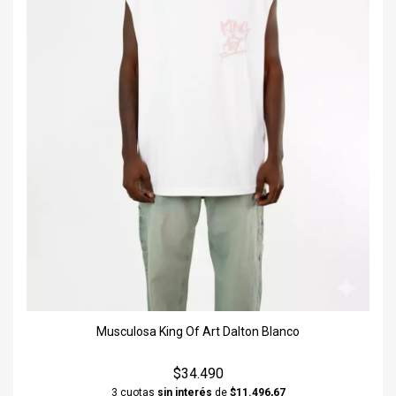
Musculosa King Of Art Dalton Blanco
$34.490
3 cuotas
sin interés
de
$11.496,67