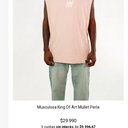
Musculosa King Of Art Mullet Perla
$29.990
3 cuotas
sin interés
de
$9.996,67