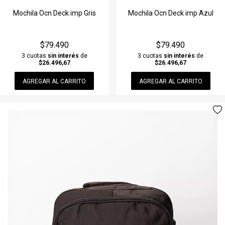
Jeans & Pantalones
Gorra
Polleras
Lentes
Remera manga Larga
Jeans & Pantalones
Mochila Ocn Deck imp Gris
Mochila Ocn Deck imp Azul
Joggins
Gorro De Lana
Remeras
Llavero
Traje de Baño
Joggins
$79.490
$79.490
Musculosas
Guante
Remera manga Larga
Medias
Vestido
Musculosas
3 cuotas
sin interés
de
3 cuotas
sin interés
de
$26.496,67
$26.496,67
Remeras
Lentes
Shorts & Bermudas
Mochila & Bolso
Ver todos
Piloto/Anorak
AGREGAR AL CARRITO
AGREGAR AL CARRITO
Remera manga Larga
Llavero
Vestidos
Perfume
Ver todos
Short de baño
Medias
Ver todos
Perfumina
Ver todos
Mochila & Bolso
Piluso
Perfume
Riñonera & Neceser
Perfumina
Ver todos
Piluso