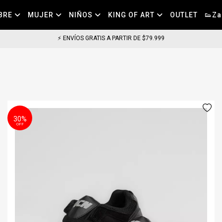
BRE
MUJER
NIÑOS
KING OF ART
OUTLET
👟Za
⚡ COMPRA HOY HASTA LAS 11HS, LLEGA EN 24HS EN CABA (DIAS HABILES) ⚡
30%
OFF