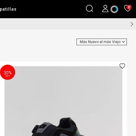
0
patillas
30%
OFF