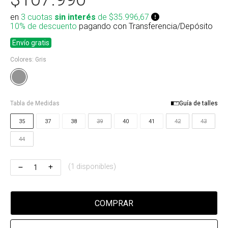
Riñonera & Neceser
en
3 cuotas
sin interés
de $35.996,67
10% de descuento
pagando con Transferencia/Depósito
Skate, Decks
Envío gratis
Ver todos
Colores:
Gris
Tabla de Medidas
Guía de talles
35
37
38
39
40
41
42
43
44
(1 disponibles)
COMPRAR