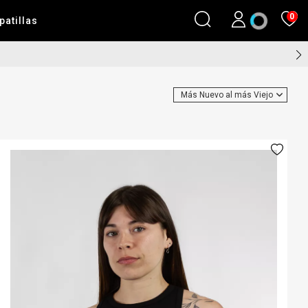
0
patillas