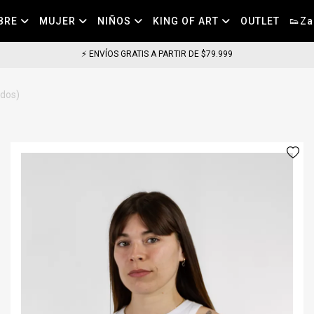
BRE
MUJER
NIÑOS
KING OF ART
OUTLET
👟Za
⚡ COMPRA HOY HASTA LAS 11HS, LLEGA EN 24HS EN CABA (DIAS HABILES) ⚡
ados)