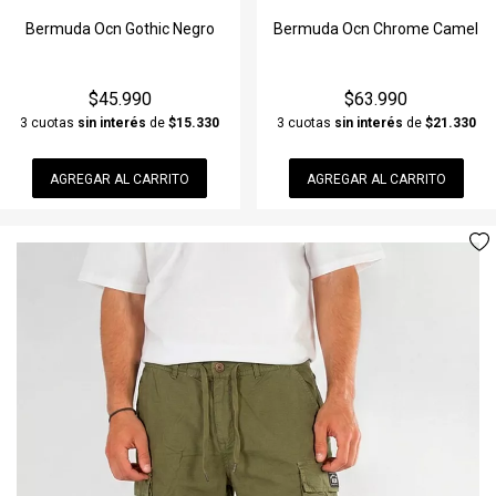
Jeans & Pantalones
Gorra
Polleras
Lentes
Remera manga Larga
Jeans & Pantalones
Bermuda Ocn Gothic Negro
Bermuda Ocn Chrome Camel
Joggins
Gorro De Lana
Remeras
Llavero
Traje de Baño
Joggins
$45.990
$63.990
Musculosas
Guante
Remera manga Larga
Medias
Vestido
Musculosas
3 cuotas
sin interés
de
$15.330
3 cuotas
sin interés
de
$21.330
Remeras
Lentes
Shorts & Bermudas
Mochila & Bolso
Ver todos
Piloto/Anorak
AGREGAR AL CARRITO
AGREGAR AL CARRITO
Remera manga Larga
Llavero
Vestidos
Perfume
Ver todos
Short de baño
Medias
Ver todos
Perfumina
Ver todos
Mochila & Bolso
Piluso
Perfume
Riñonera & Neceser
Perfumina
Ver todos
Piluso