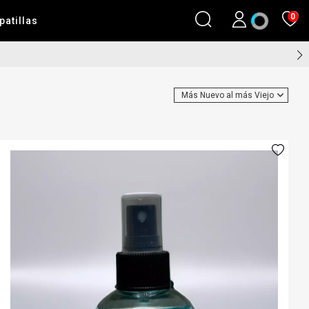
0
patillas