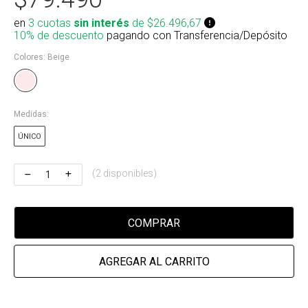
Riñonera & Neceser
en
3 cuotas
sin interés
de $26.496,67
10% de descuento
pagando con Transferencia/Depósito
Skate, Decks
Colores:
Beige
Ver todos
Medidas:
ÚNICO
(2 disponibles)
COMPRAR
AGREGAR AL CARRITO