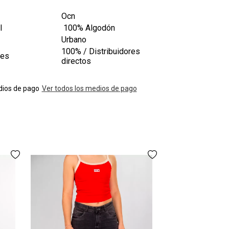
Ocn
l
100% Algodón
Urbano
100% / Distribuidores
les
directos
ios de pago
Ver todos los medios de pago
Pantalon Oc
$44
3 cuotas
sin inte
AGREGAR A