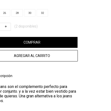
26
28
30
32
(2 disponibles)
COMPRAR
AGREGAR AL CARRITO
cripción
eans son el complemento perfecto para
r conjunto. y a la vez estar bien vestido para
de quieras. Una gran alternativa a los jeans
os.