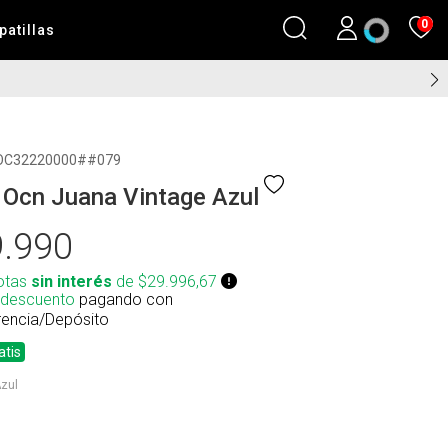
0
patillas
OC32220000##079
 Ocn Juana Vintage Azul
.990
otas
sin interés
de $29.996,67
 descuento
pagando con
rencia/Depósito
atis
zul