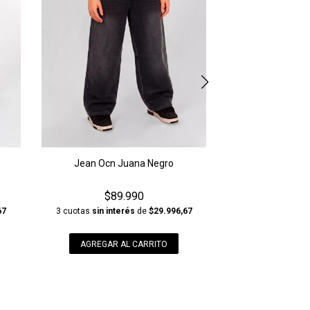
Jean Ocn Juana Negro
$89.990
67
3 cuotas
sin interés
de
$29.996,67
AGREGAR AL CARRITO