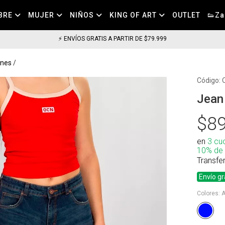
BRE
MUJER
NIÑOS
KING OF ART
OUTLET
👟Za
⚡ ENVÍOS GRATIS A PARTIR DE $79.999
ones
Código:
Jean
$89
en
3 cu
10% de
Transfe
Envío gr
Colores:
A