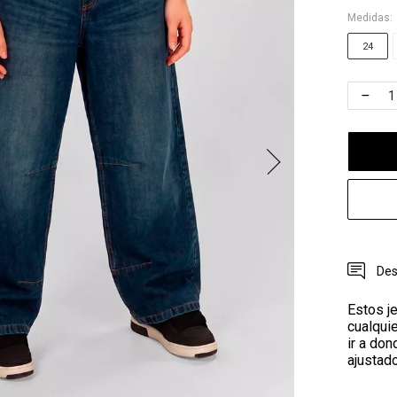
Medidas:
24
Des
Estos j
cualquie
ir a don
ajustad