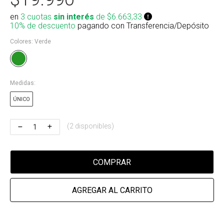
Riñonera & Neceser
en
3 cuotas
sin interés
de $6.663,33
10% de descuento
pagando con Transferencia/Depósito
Skate, Decks
Colores:
Verde
Ver todos
Medidas:
ÚNICO
(2 disponibles)
COMPRAR
AGREGAR AL CARRITO