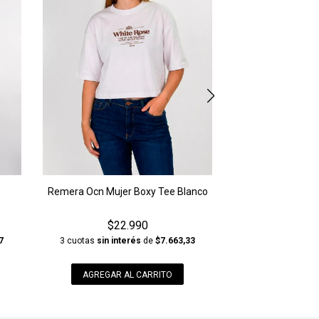
AGREGAR A
Remera Ocn Mujer Boxy Tee Blanco
$22.990
7
3 cuotas
sin interés
de
$7.663,33
AGREGAR AL CARRITO