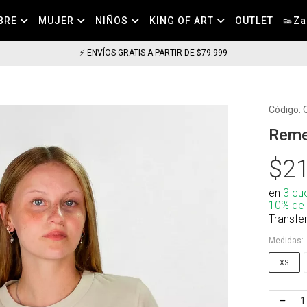
BRE
MUJER
NIÑOS
KING OF ART
OUTLET
👟Za
⚡ ENVÍOS GRATIS A PARTIR DE $79.999
Código:
Reme
$21
en
3 cu
10% de
Transfe
Medidas:
XS