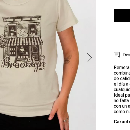
Des
Remera 
combina
de cali
el día a
cualquie
Ideal p
no falta
con un 
como nu
Caracte