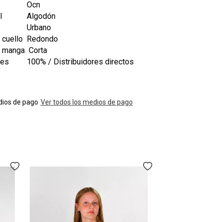
Ocn
l
Algodón
Urbano
 cuello
Redondo
e manga
Corta
les
100% / Distribuidores directos
ios de pago
Ver todos los medios de pago
Remera Ocn Cass
$21
3 cuotas
sin in