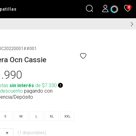
0
patillas
OC20220001##001
ra Ocn Cassie
.990
otas
sin interés
de $7.330
 descuento
pagando con
rencia/Depósito
S
M
L
XL
XXL
(1 disponibles)