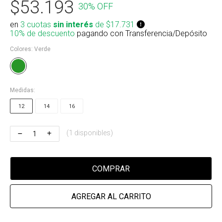
$53.193
30% OFF
Riñonera & Neceser
en
3 cuotas
sin interés
de $17.731
Skate, Decks
10% de descuento
pagando con Transferencia/Depósito
Colores:
Verde
Ver todos
Medidas:
12
14
16
(1 disponibles)
COMPRAR
AGREGAR AL CARRITO