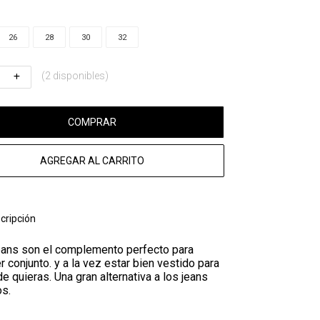
26
28
30
32
(2 disponibles)
COMPRAR
AGREGAR AL CARRITO
cripción
eans son el complemento perfecto para
r conjunto. y a la vez estar bien vestido para
de quieras. Una gran alternativa a los jeans
os.