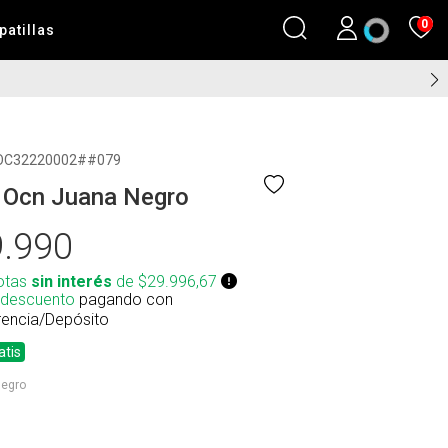
0
patillas
OC32220002##079
 Ocn Juana Negro
.990
otas
sin interés
de $29.996,67
 descuento
pagando con
rencia/Depósito
atis
egro