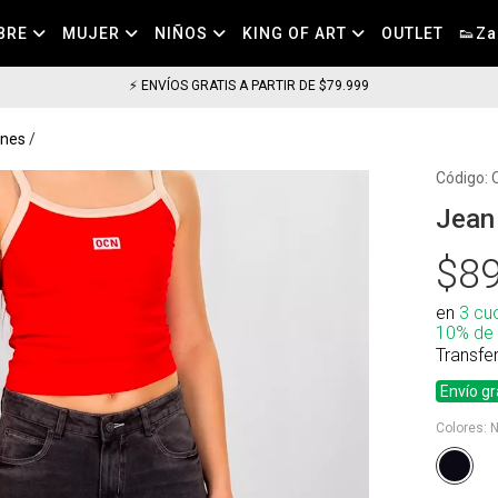
BRE
MUJER
NIÑOS
KING OF ART
OUTLET
👟Za
⚡ ENVÍOS GRATIS A PARTIR DE $79.999
ones
Código:
Jean
$89
en
3 cu
10% de
Transfe
Envío gr
Colores:
N