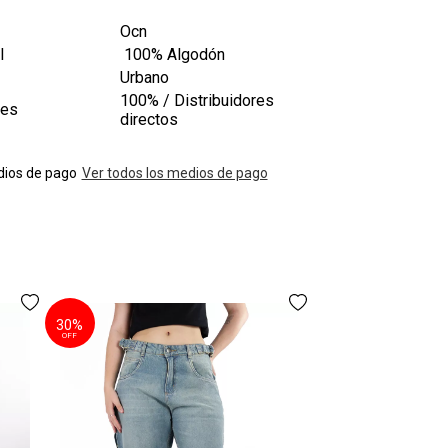
Ocn
l
100% Algodón
Urbano
100% / Distribuidores
les
directos
ios de pago
Ver todos los medios de pago
30%
Pantalon Oc
OFF
$44
3 cuotas
sin inte
AGREGAR A