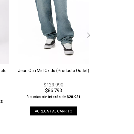
ucto
Jean Ocn Mid Oxido (Producto Outlet)
$123.990
$86.793
3 cuotas
sin interés
de
$28.931
33
AGREGAR AL CARRITO