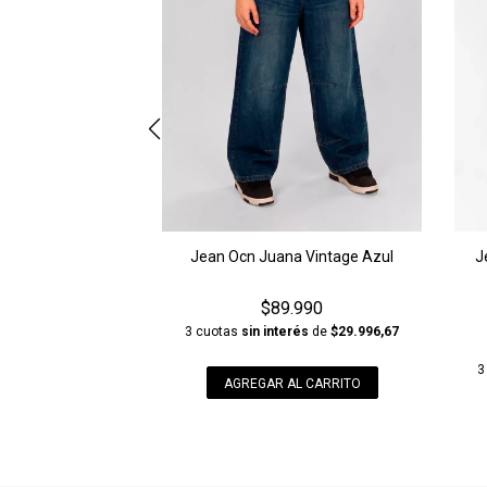
Jean Ocn Juana Vintage Azul
J
$89.990
3 cuotas
sin interés
de
$29.996,67
3
AGREGAR AL CARRITO