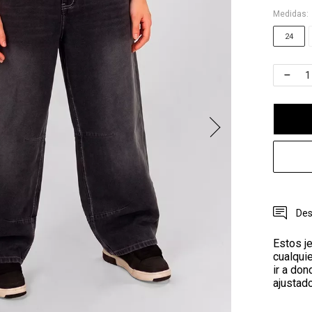
Medidas:
24
Des
Estos j
cualquie
ir a don
ajustad