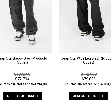
ean Ocn Baggy Grey (Producto
Jean Ocn WIde Leg Black (Prod
Outlet)
Outlet)
$103.990
$112.990
$72.793
$79.093
 cuotas
sin interés
de
$24.264,33
3 cuotas
sin interés
de
$26.364,
AGREGAR AL CARRITO
AGREGAR AL CARRITO