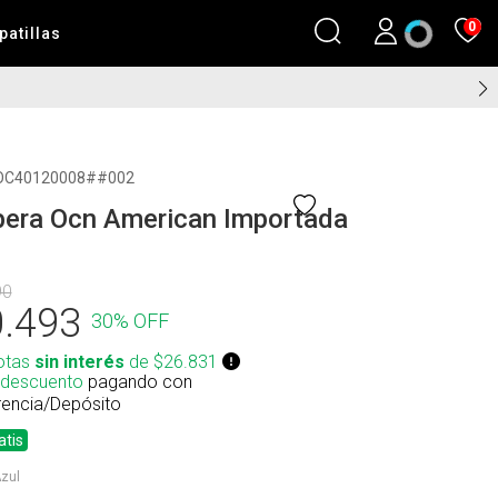
0
patillas
OC40120008##002
era Ocn American Importada
90
.493
30% OFF
otas
sin interés
de $26.831
 descuento
pagando con
rencia/Depósito
atis
zul