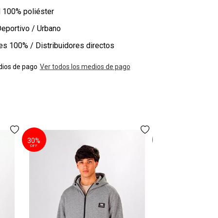
 1
00% poliéster
eportivo / Urbano
les
100% / Distribuidores directos
ios de pago
Ver todos los medios de pago
30%
30%
Campera Ocn 
OFF
OFF
$97
$68
3 cuotas
sin inte
AGREGAR A