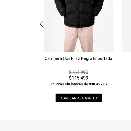
Campera Ocn Blizz Negro Importada
$164.990
$115.493
3 cuotas
sin interés
de
$38.497,67
AGREGAR AL CARRITO