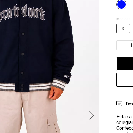
Medidas:
S
Des
Esta ca
colegial
Confecc