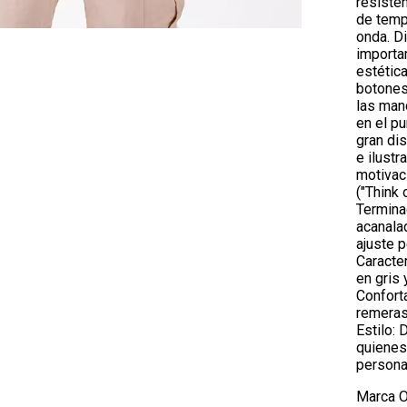
resisten
de temp
onda. Di
importa
estética
botones 
las mano
en el pu
gran dis
e ilust
motivaci
("Think 
Terminac
acanala
ajuste p
Caracter
en gris 
Confort
remeras.
Estilo: 
quienes
personal
Marca
O