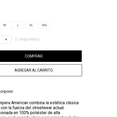
M
L
XL
XXL
(1 disponibles)
COMPRAR
AGREGAR AL CARRITO
cripción
mpera American combina la estética clásica
 con la fuerza del streetwear actual.
ionada en 100% poliéster de alta