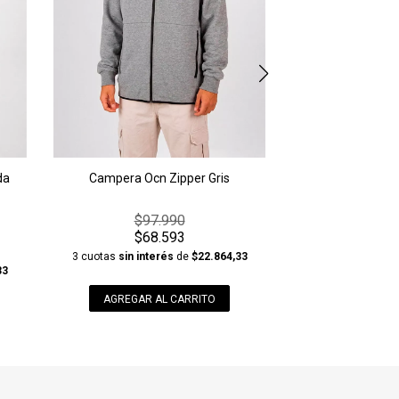
da
Campera Ocn Zipper Gris
$97.990
$68.593
3 cuotas
sin interés
de
$22.864,33
33
AGREGAR AL CARRITO