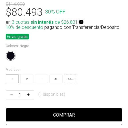
$114.990
Riñonera & Neceser
$80.493
30% OFF
Skate, Decks
en
3 cuotas
sin interés
de $26.831
10% de descuento
pagando con Transferencia/Depósito
Ver todos
Envío gratis
Colores:
Negro
Medidas:
S
M
L
XL
XXL
(1 disponibles)
COMPRAR