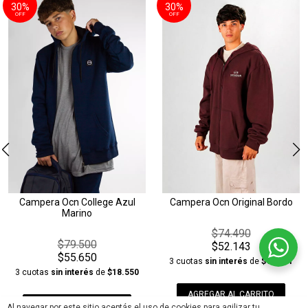
30%
30%
OFF
OFF
Campera Ocn College Azul
Campera Ocn Original Bordo
Marino
$74.490
$79.500
$52.143
$55.650
3 cuotas
sin interés
de
$17.381
3 cuotas
sin interés
de
$18.550
AGREGAR AL CARRITO
AGREGAR AL CARRITO
Al navegar por este sitio aceptás el uso de cookies para agilizar tu