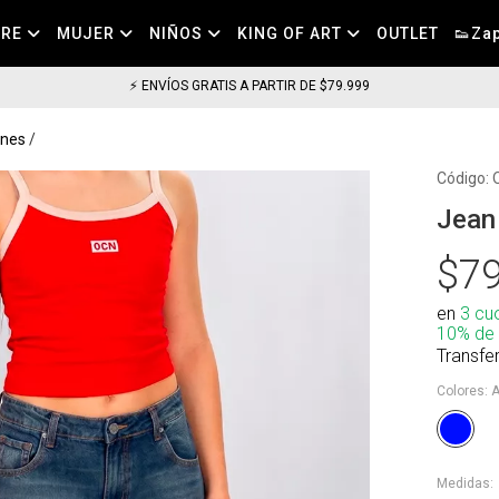
BRE
MUJER
NIÑOS
KING OF ART
OUTLET
👟Zap
⚡ ENVÍOS GRATIS A PARTIR DE $79.999
ones
Código:
Jean
$79
en
3 cu
10% de
Transfe
Colores:
A
Medidas: