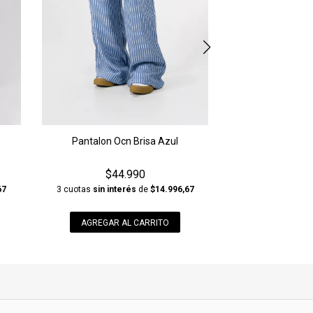
Pantalon Ocn Brisa Azul
$44.990
3 cuotas
sin interés
de
$14.996,67
67
AGREGAR AL CARRITO