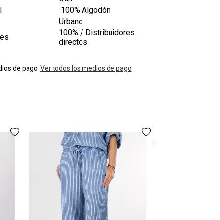
l
100% Algodón
Urbano
100% / Distribuidores
les
directos
ios de pago
Ver todos los medios de pago
30%
Jean Ocn Mid Oxido
OFF
$123
$86
3 cuotas
sin in
AGREGAR A