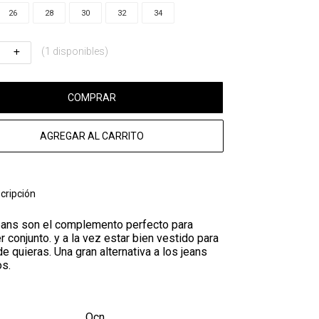
26
28
30
32
34
(1 disponibles)
COMPRAR
AGREGAR AL CARRITO
cripción
eans son el complemento perfecto para
r conjunto. y a la vez estar bien vestido para
de quieras. Una gran alternativa a los jeans
os.
Ocn