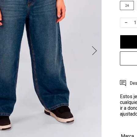
24
Des
Estos j
cualquie
ir a don
ajustad
Marca