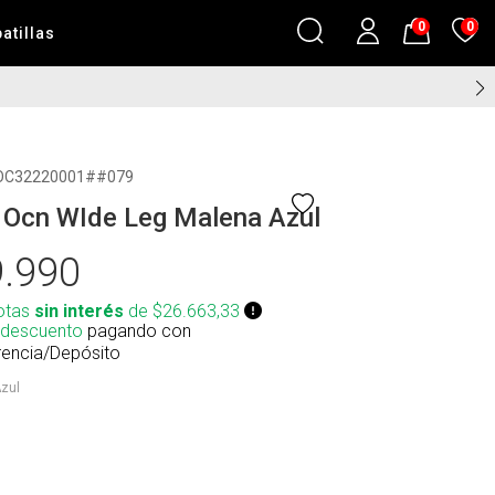
0
0
atillas
OC32220001##079
 Ocn WIde Leg Malena Azul
.990
otas
sin interés
de $26.663,33
 descuento
pagando con
rencia/Depósito
zul