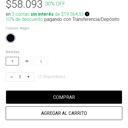
$58.093
30% OFF
Riñonera & Neceser
en
3 cuotas
sin interés
de $19.364,33
Skate, Decks
10% de descuento
pagando con Transferencia/Depósito
Colores:
Negro
Ver todos
Medidas:
S
M
L
(2 disponibles)
COMPRAR
AGREGAR AL CARRITO