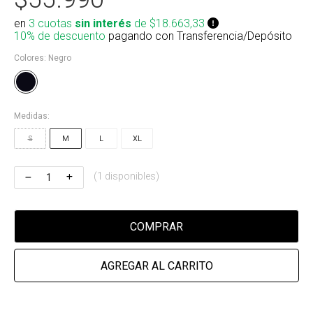
Riñonera & Neceser
en
3 cuotas
sin interés
de $18.663,33
10% de descuento
pagando con Transferencia/Depósito
Skate, Decks
Colores:
Negro
Ver todos
Medidas:
S
M
L
XL
(1 disponibles)
COMPRAR
AGREGAR AL CARRITO