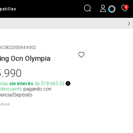
0
patillas
OC38220004##002
ing Ocn Olympia
.990
otas
sin interés
de $18.663,33
 descuento
pagando con
rencia/Depósito
atural