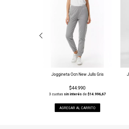
Joggineta Ocn New Julls Gris
J
$44.990
3 cuotas
sin interés
de
$14.996,67
AGREGAR AL CARRITO