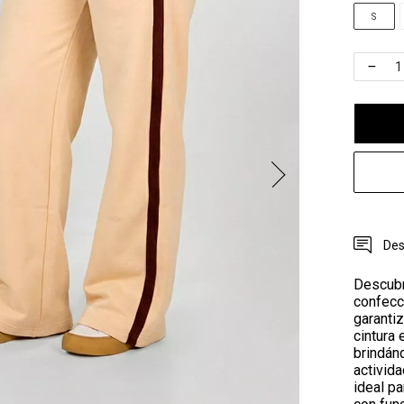
S
Des
Descubr
confecc
garantiz
cintura 
brindán
activida
ideal p