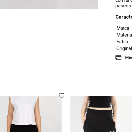
con fun
paseos 
Caracte
Marca
Materia
Estilo
Origina
Med