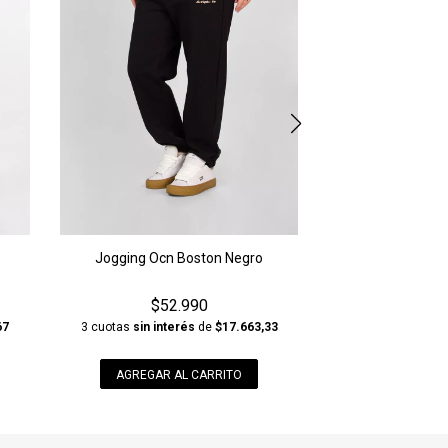
AGREGAR A
Jogging Ocn Boston Negro
$52.990
67
3 cuotas
sin interés
de
$17.663,33
AGREGAR AL CARRITO