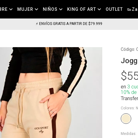
BRE
MUJER
NIÑOS
KING OF ART
OUTLET
👟Za
⚡ ENVÍOS GRATIS A PARTIR DE $79.999
Código:
Jogg
$55
en
3 cu
10% de
Transfe
Colores:
N
Medidas: