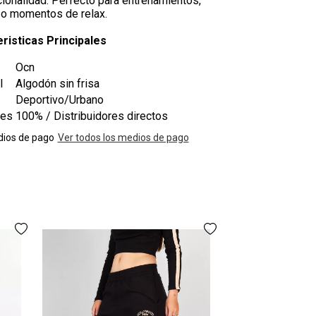
cionalidad. Perfecto para entrenamientos,
o momentos de relax.
risticas Principales
Ocn
l
Algodón sin frisa
Deportivo/Urbano
les
100% / Distribuidores directos
ios de pago
Ver todos los medios de pago
Jogging O
$52
3 cuotas
sin inte