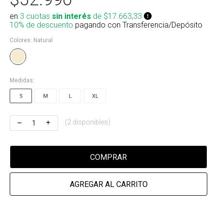
Riñonera & Neceser
en
3 cuotas
sin interés
de $17.663,33
10% de descuento
pagando con Transferencia/Depósito
Skate, Decks
Colores:
Natural
Ver todos
Medidas:
S
M
L
XL
(2 disponibles)
COMPRAR
AGREGAR AL CARRITO