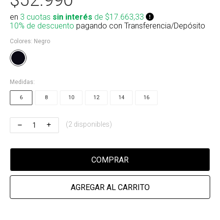
Riñonera & Neceser
en
3 cuotas
sin interés
de $17.663,33
10% de descuento
pagando con Transferencia/Depósito
Skate, Decks
Colores:
Negro
Ver todos
Medidas:
6
8
10
12
14
16
(2 disponibles)
COMPRAR
AGREGAR AL CARRITO