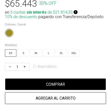
$65.443
30% OFF
Riñonera & Neceser
en
3 cuotas
sin interés
de $21.814,33
Skate, Decks
10% de descuento
pagando con Transferencia/Depósito
Colores:
Camel
Ver todos
Medidas:
XS
S
M
L
XL
XXL
(1 disponibles)
COMPRAR
AGREGAR AL CARRITO