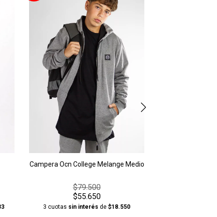
$123
$86
3 cuotas
sin in
AGREGAR A
Campera Ocn College Melange Medio
$79.500
$55.650
33
3 cuotas
sin interés
de
$18.550