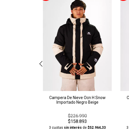
Campera De Nieve Ocn H Snow
C
Importado Negro Beige
$226.990
$158.893
3 cuotas
sin interés
de
$52.964,33
3