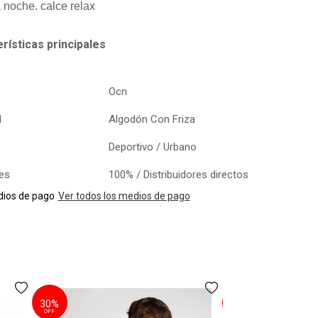
 noche. calce relax
rísticas principales
Ocn
l
Algodón Con Friza
Deportivo / Urbano
les
100% / Distribuidores directos
ios de pago
Ver todos los medios de pago
30%
30%
Campera Ocn Co
OFF
OFF