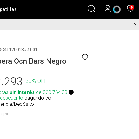
0
patillas
OC41120013##001
era Ocn Bars Negro
0
.293
30% OFF
otas
sin interés
de $20.764,33
 descuento
pagando con
rencia/Depósito
egro