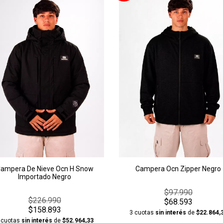
Campera Ocn Zipper Negro
ampera De Nieve Ocn H Snow
Importado Negro
$97.990
$226.990
$68.593
$158.893
3 cuotas
sin interés
de
$22.864,
 cuotas
sin interés
de
$52.964,33