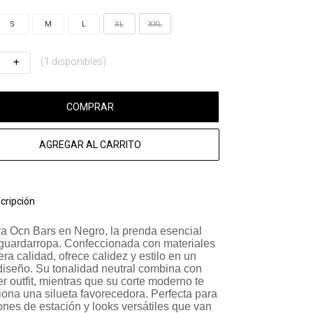
S
M
L
XL
XXL
(1 disponibles)
COMPRAR
AGREGAR AL CARRITO
cripción
 Ocn Bars en Negro, la prenda esencial
 guardarropa. Confeccionada con materiales
ra calidad, ofrece calidez y estilo en un
iseño. Su tonalidad neutral combina con
r outfit, mientras que su corte moderno te
iona una silueta favorecedora. Perfecta para
ones de estación y looks versátiles que van