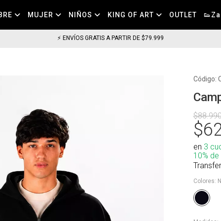
BRE
MUJER
NIÑOS
KING OF ART
OUTLET
👟Za
⚡ ENVÍOS GRATIS A PARTIR DE $79.999
Código:
Camp
$88.99
$62
en
3 cu
10% de
Transfe
Colores:
N