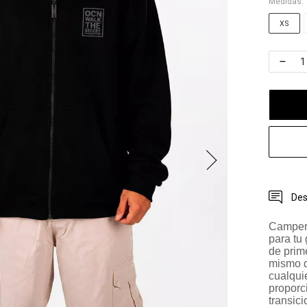
Medidas:
XS
Des
Campera
para tu
de prime
mismo d
cualquie
proporc
transici