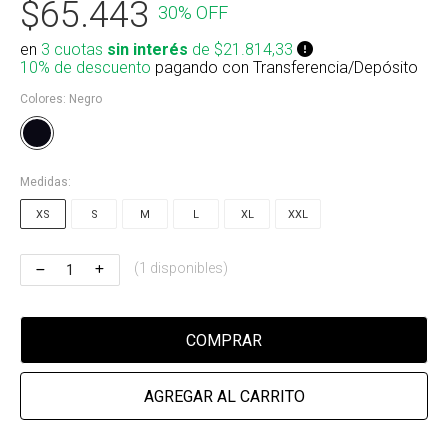
$65.443
30% OFF
Riñonera & Neceser
en
3 cuotas
sin interés
de $21.814,33
Skate, Decks
10% de descuento
pagando con Transferencia/Depósito
Colores:
Negro
Ver todos
Medidas:
XS
S
M
L
XL
XXL
(1 disponibles)
COMPRAR
AGREGAR AL CARRITO