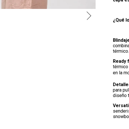
¿Qué lo
Blindaj
combina
térmico.
Ready 
térmico 
en la mo
Detalle
para pul
diseño 
Versati
senderi
snowbo