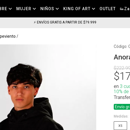
BRE
MUJER
NIÑOS
KING OF ART
OUTLET
👟Za
⚡ COMPRA HOY HASTA LAS 11HS, LLEGA EN 24HS EN CABA (
peviento
Código:
Anor
$222.9
$17
en
3 cu
10% de
Transfe
Envío gr
Medidas:
XS