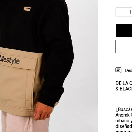
Des
DE LA 
& BLAC
¿Buscás
Anorak O
urbano y
diseñado
capa es