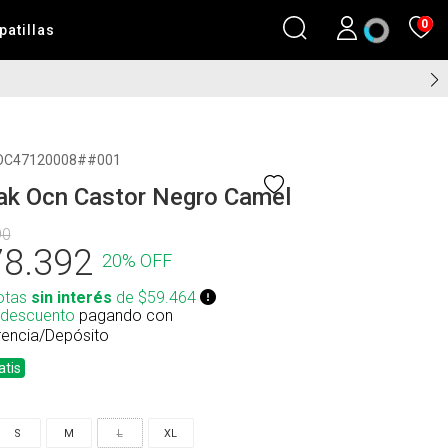
0
patillas
DIAS HABILES) ⚡
OC47120008##001
ak Ocn Castor Negro Camel
90
8.392
20% OFF
otas
sin interés
de $59.464
 descuento
pagando con
rencia/Depósito
atis
S
M
L
XL