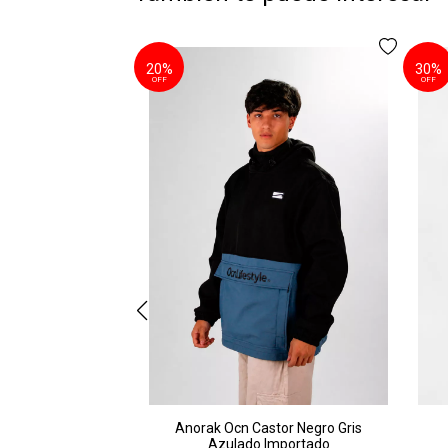
20%
30%
OFF
OFF
Anorak Ocn Castor Negro Gris
Azulado Importado