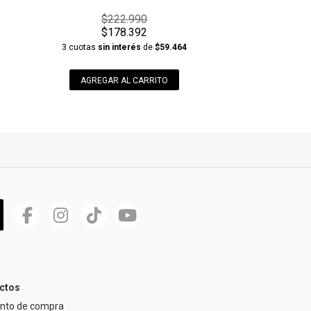
$222.990
$178.392
1
3 cuotas
sin interés
de
$59.464
AGREGAR AL CARRITO
ctos
ento de compra