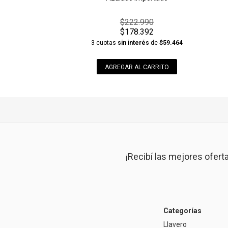
$222.990
$178.392
3 cuotas
sin interés
de
$59.464
AGREGAR AL CARRITO
¡Recibí las mejores ofert
Categorías
Llavero