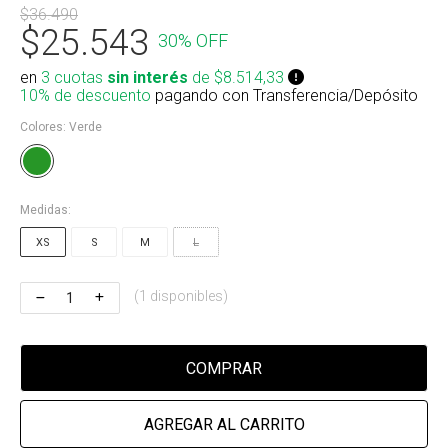
$36.490
Riñonera & Neceser
$25.543
30% OFF
Skate, Decks
en
3 cuotas
sin interés
de $8.514,33
10% de descuento
pagando con Transferencia/Depósito
Ver todos
Colores:
Verde
Medidas:
XS
S
M
L
(1 disponibles)
COMPRAR
AGREGAR AL CARRITO