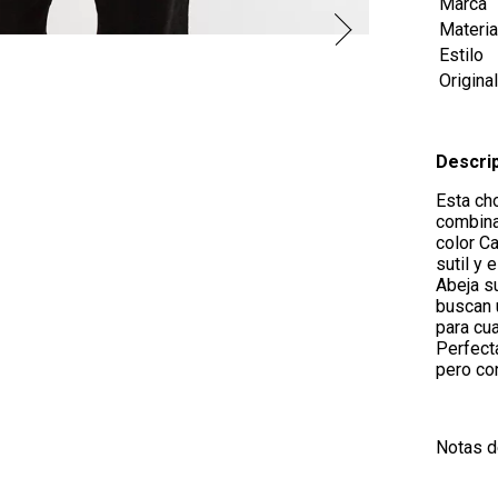
Marca
Materia
Estilo
Origina
Descri
Esta ch
combina
color Ca
sutil y 
Abeja s
buscan u
para cu
Perfect
pero co
Notas d