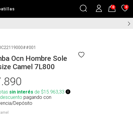
0
0
atillas
S, LLEGA EN 24HS EN CABA (DIAS HABILES) ⚡
OC22119000##001
ba Ocn Hombre Sole
size Camel 7L800
.890
otas
sin interés
de $15.963,33
 descuento
pagando con
rencia/Depósito
amel