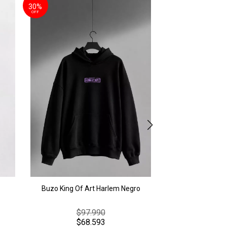
30%
Remera Ocn Origina
OFF
Especia
$34
3 cuotas
sin inte
AGREGAR A
Buzo King Of Art Harlem Negro
$97.990
$68.593