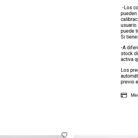
-Los co
pueden 
calibrac
usuario.
puede te
Si tien
-A difer
stock d
activa 
Los pre
automát
previo a
Med