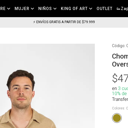
BRE
MUJER
NIÑOS
KING OF ART
OUTLET
👟Zap
⚡ COMPRA HOY HASTA LAS 11H
Código:
Chom
Over
$47
en
3 cu
10% de
Transfe
Colores:
C