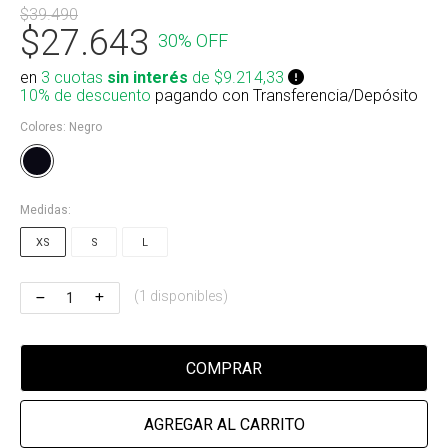
$39.490
Riñonera & Neceser
$27.643
30% OFF
Skate, Decks
en
3 cuotas
sin interés
de $9.214,33
10% de descuento
pagando con Transferencia/Depósito
Ver todos
Colores:
Negro
Medidas:
XS
S
L
(1 disponibles)
COMPRAR
AGREGAR AL CARRITO