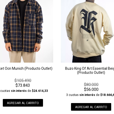
et Ocn Munich (Producto Outlet)
Buzo King Of Art Essential Bei
(Producto Outlet)
$105.490
$80.000
$73.843
$56.000
 cuotas
sin interés
de
$24.614,33
3 cuotas
sin interés
de
$18.666,
AGREGAR AL CARRITO
AGREGAR AL CARRITO