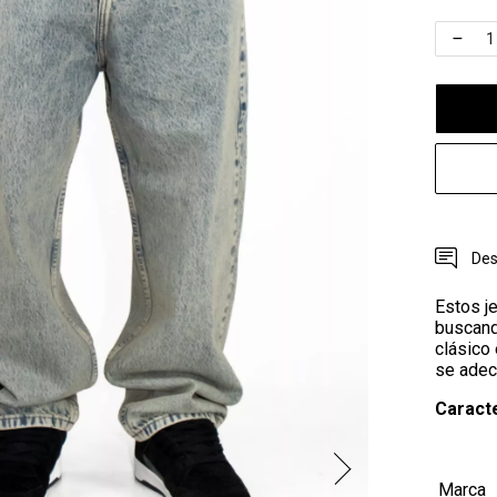
Des
Estos j
buscand
clásico 
se adec
Caracte
Marca