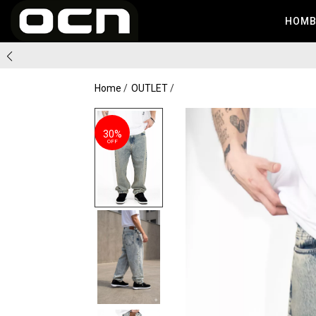
HOM
RATIS A PARTIR DE $79.999
Home
OUTLET
30%
OFF