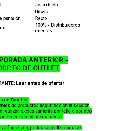
l
Jean rígido
Urbano
e pantalón
Recto
100% / Distribuidores
les
directos
PORADA ANTERIOR -
DUCTO DE OUTLET
ANTE: Leer antes de ofertar
as de Cambio:
bios de productos adquiridos en la sección
e realizan exclusivamente por
talle o por otro
perteneciente al mismo sector
.
s información, podés consultar nuestras