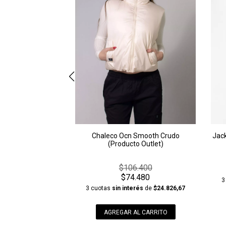
Chaleco Ocn Smooth Crudo
Jack
(Producto Outlet)
$106.400
$74.480
3
3 cuotas
sin interés
de
$24.826,67
AGREGAR AL CARRITO