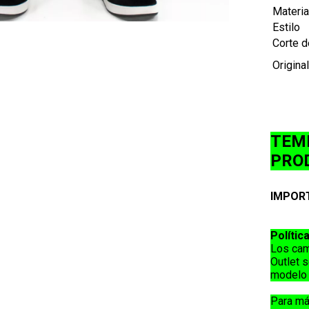
Materia
Estilo
Corte d
Origina
TEM
PRO
IMPORT
Polític
Los cam
Outlet
s
modelo 
Para má