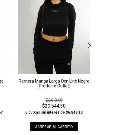
3 cuotas
sin inte
AGREGAR A
ge
Remera Manga Larga Ocn Line Negro
(Producto Outlet)
$29.349
$20.544,30
67
3 cuotas
sin interés
de
$6.848,10
AGREGAR AL CARRITO