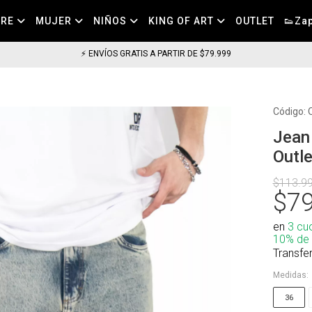
BRE
MUJER
NIÑOS
KING OF ART
OUTLET
👟Zap
Código:
Jean
Outle
$113.9
$79
en
3 cu
10% de
Transfe
Medidas:
36