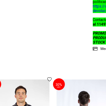
política
https:/
devoluc
Contact
al 114
PROMOC
PRODUC
STOCK 
Med
30%
OFF