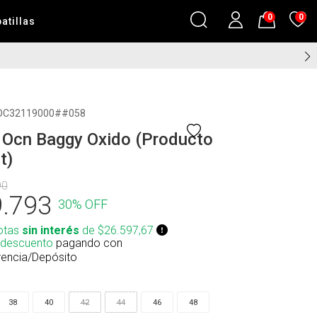
0
0
atillas
⚡ COMPRA HOY HASTA LAS 11H
OC32119000##058
 Ocn Baggy Oxido (Producto
t)
90
.793
30% OFF
otas
sin interés
de $26.597,67
 descuento
pagando con
rencia/Depósito
38
40
42
44
46
48