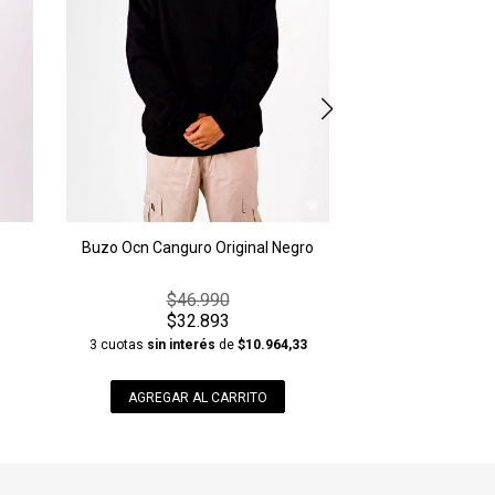
AGREGAR A
Buzo Ocn Canguro Original Negro
$46.990
$32.893
3 cuotas
sin interés
de
$10.964,33
1
AGREGAR AL CARRITO