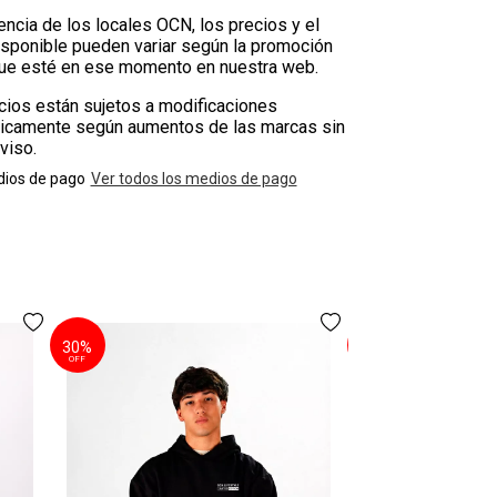
encia de los locales OCN, los precios y el
isponible pueden variar según la promoción
que esté en ese momento en nuestra web.
cios están sujetos a modificaciones
icamente según aumentos de las marcas sin
viso.
ios de pago
Ver todos los medios de pago
30%
30%
Buzo Ocn Or
OFF
OFF
$40
$28
3 cuotas
sin int