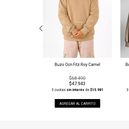
Buzo Ocn Fitz Roy Camel
$68.490
$47.943
3 cuotas
sin interés
de
$15.981
3
AGREGAR AL CARRITO