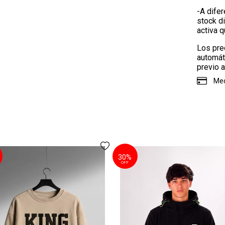
-A difer
stock d
activa 
Los pre
automát
previo a
Med
30%
OFF