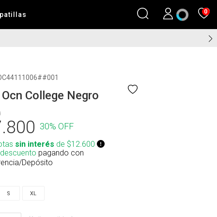
0
patillas
OC44111006##001
 Ocn College Negro
0
.800
30% OFF
otas
sin interés
de $12.600
 descuento
pagando con
rencia/Depósito
S
XL