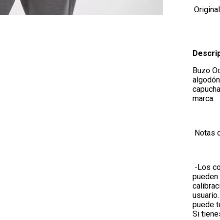
Origina
Descri
Buzo Ocn
algodón 
capucha,
marca.
Notas d
-Los co
pueden 
calibrac
usuario.
puede te
Si tien