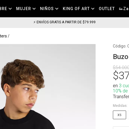
BRE
MUJER
NIÑOS
KING OF ART
OUTLET
👟Za
⚡ ENVÍOS GRATIS A PARTIR DE $79.999
ters
Código:
Buzo
$54.00
$37
en
3 cu
10% de
Transfe
Medidas:
XS