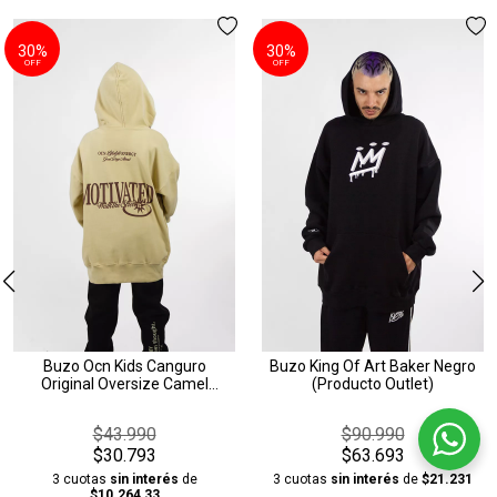
30%
30%
OFF
OFF
Buzo Ocn Kids Canguro
Buzo King Of Art Baker Negro
Original Oversize Camel
(Producto Outlet)
(Producto Outlet)
$43.990
$90.990
$30.793
$63.693
3 cuotas
sin interés
de
3 cuotas
sin interés
de
$21.231
$10.264,33