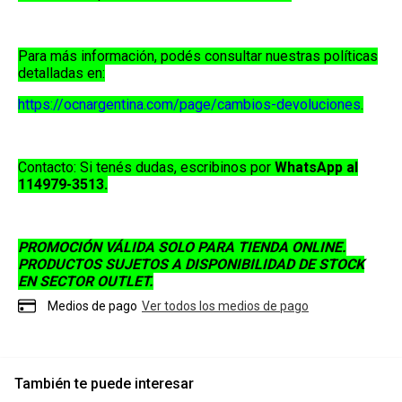
Para más información, podés consultar nuestras políticas
detalladas en:
https://ocnargentina.com/page/cambios-devoluciones
.
Contacto:
Si tenés dudas, escribinos por
WhatsApp al
114979-3513
.
PROMOCIÓN VÁLIDA SOLO PARA TIENDA ONLINE.
PRODUCTOS SUJETOS A DISPONIBILIDAD DE STOCK
EN SECTOR OUTLET.
Medios de pago
Ver todos los medios de pago
También te puede interesar