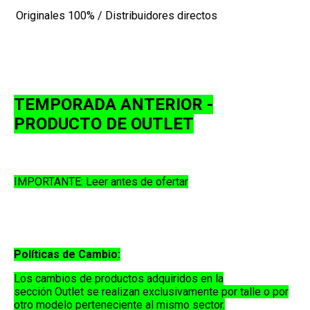
Originales
100% / Distribuidores directos
TEMPORADA ANTERIOR -
PRODUCTO DE OUTLET
IMPORTANTE: Leer antes de ofertar
Políticas de Cambio:
Los cambios de productos adquiridos en la
sección
Outlet
se realizan exclusivamente por
talle o por
otro modelo perteneciente al mismo sector
.