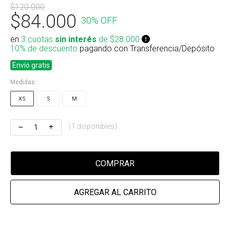
$120.000
Riñonera & Neceser
$84.000
30% OFF
Skate, Decks
en
3 cuotas
sin interés
de $28.000
10% de descuento
pagando con Transferencia/Depósito
Ver todos
Envío gratis
Medidas:
XS
S
M
(1 disponibles)
COMPRAR
AGREGAR AL CARRITO