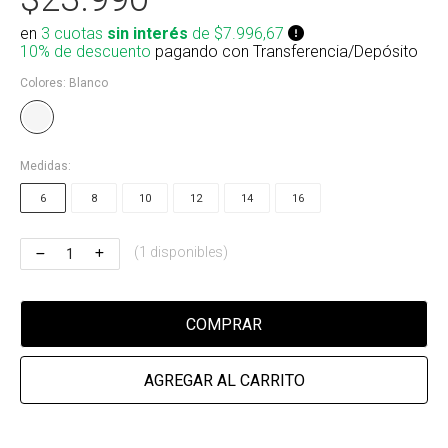
Riñonera & Neceser
en
3 cuotas
sin interés
de $7.996,67
10% de descuento
pagando con Transferencia/Depósito
Skate, Decks
Colores:
Blanco
Ver todos
Medidas:
6
8
10
12
14
16
(1 disponibles)
COMPRAR
AGREGAR AL CARRITO