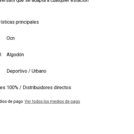
ersátil que se adapta a cualquier estación
ísticas principales
Ocn
l
Algodón
Deportivo / Urbano
les
100% / Distribuidores directos
ios de pago
Ver todos los medios de pago