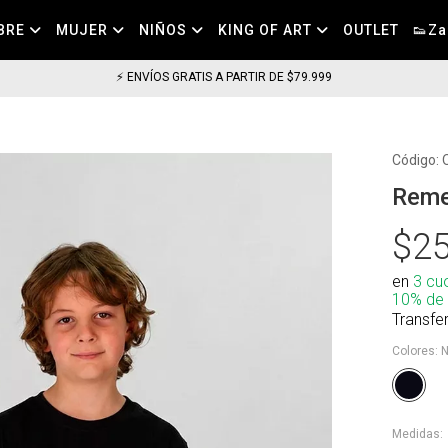
BRE
MUJER
NIÑOS
KING OF ART
OUTLET
👟Za
⚡ ENVÍOS GRATIS A PARTIR DE $79.999
Código:
Reme
$25
en
3 cu
10% de
Transfe
Colores:
N
Medidas: