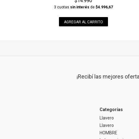
$14.990
3 cuotas
sin interés
de
$4.996,67
AGREGAR AL CARRITO
¡Recibí las mejores ofert
Categorías
Llavero
Llavero
HOMBRE