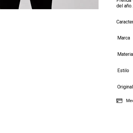
Prenda v
del año.
Caracter
Marca
Materia
Estilo
Origina
Med