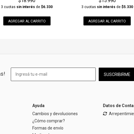
$18.990
$15.990
3 cuotas
sin interés
de
$6.330
3 cuotas
sin interés
de
$5.330
AGREGAR AL CARRITO
AGREGAR AL CARRITO
as!
SUSCRIBIRME
Ayuda
Datos de Conta
Cambios y devoluciones
Arrepentimi
¿Cómo comprar?
Formas de envío