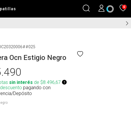
0
patillas
OC20320006##025
ra Ocn Estigio Negro
.490
otas
sin interés
de $8.496,67
 descuento
pagando con
rencia/Depósito
egro