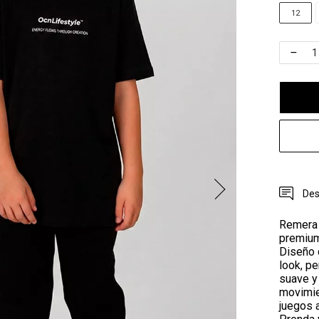
12
Des
Remera i
premium
Diseño 
look, pe
suave y 
movimie
juegos 