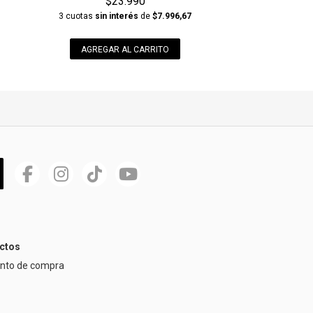
$23.990
3 cuotas
sin interés
de
$7.996,67
AGREGAR AL CARRITO
ctos
ento de compra