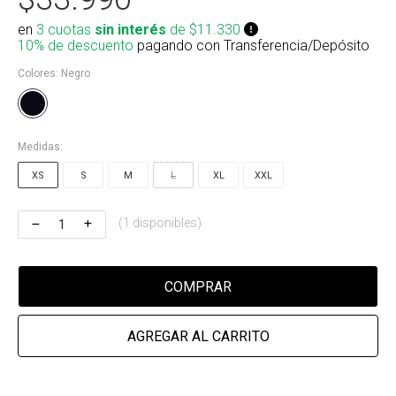
Riñonera & Neceser
en
3 cuotas
sin interés
de $11.330
10% de descuento
pagando con Transferencia/Depósito
Skate, Decks
Colores:
Negro
Ver todos
Medidas:
XS
S
M
L
XL
XXL
(1 disponibles)
COMPRAR
AGREGAR AL CARRITO