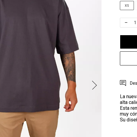
XS
Des
La nuev
alta ca
Esta rem
muy cóm
Su diseñ