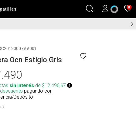
0
patillas
OC20120007##001
ra Ocn Estigio Gris
.490
otas
sin interés
de $12.496,67
 descuento
pagando con
rencia/Depósito
ris