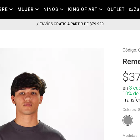
BRE
MUJER
NIÑOS
KING OF ART
OUTLET
👟Za
⚡ ENVÍOS GRATIS A PARTIR DE $79.999
Código:
Reme
$37
en
3 cu
10% de
Transfe
Colores:
G
Medidas: