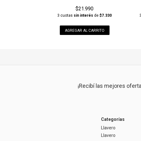
$21.990
3 cuotas
sin interés
de
$7.330
AGREGAR AL CARRITO
¡Recibí las mejores ofert
Categorías
Llavero
Llavero