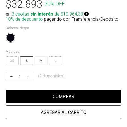
$32.893
30% OFF
Riñonera & Neceser
en
3 cuotas
sin interés
de $10.964,33
Skate, Decks
10% de descuento
pagando con Transferencia/Depósito
Colores:
Negro
Ver todos
Medidas:
XS
S
M
L
(2 disponibles)
COMPRAR
AGREGAR AL CARRITO