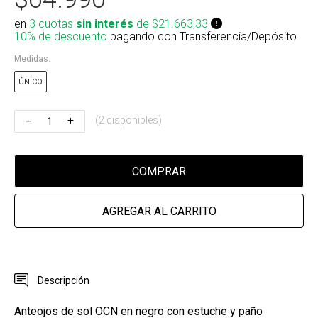
Riñonera & Neceser
en
3 cuotas
sin interés
de $21.663,33
10% de descuento
pagando con Transferencia/Depósito
Skate, Decks
Medidas:
Ver todos
ÚNICO
(2 disponibles)
COMPRAR
AGREGAR AL CARRITO
Descripción
Anteojos de sol OCN en negro con estuche y paño