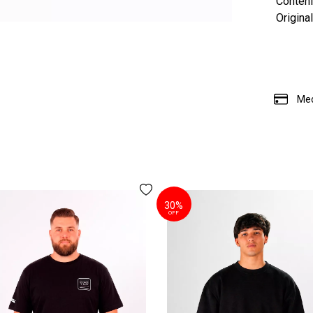
Conten
Origina
Med
30%
OFF