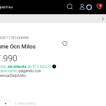
0
patillas
OC01117012##090
ume Ocn Milos
.990
otas
sin interés
de $12.663,33
 descuento
pagando con
rencia/Depósito
(1 disponibles)