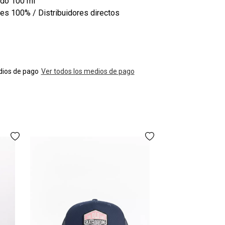
ido
100 ml
les
100% / Distribuidores directos
ios de pago
Ver todos los medios de pago
Remera Ocn P
$27
3 cuotas
sin in
AGREGAR A