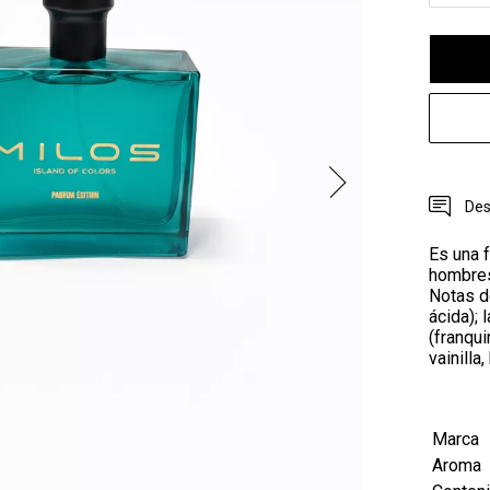
Des
Es una f
hombres
Notas d
ácida);
(franqu
vainilla
Marca
Aroma