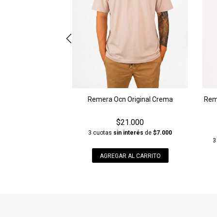
Remera Ocn Original Crema
Reme
$21.000
3 cuotas
sin interés
de
$7.000
3
AGREGAR AL CARRITO