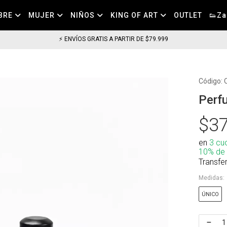
BRE
MUJER
NIÑOS
KING OF ART
OUTLET
👟Za
⚡ ENVÍOS GRATIS A PARTIR DE $79.999
Código:
Perf
$37
en
3 cu
10% de
Transfe
Medidas:
ÚNICO