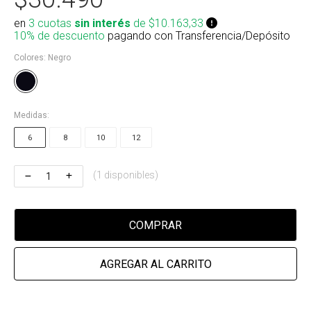
Riñonera & Neceser
en
3 cuotas
sin interés
de $10.163,33
10% de descuento
pagando con Transferencia/Depósito
Skate, Decks
Colores:
Negro
Ver todos
Medidas:
6
8
10
12
(1 disponibles)
COMPRAR
AGREGAR AL CARRITO