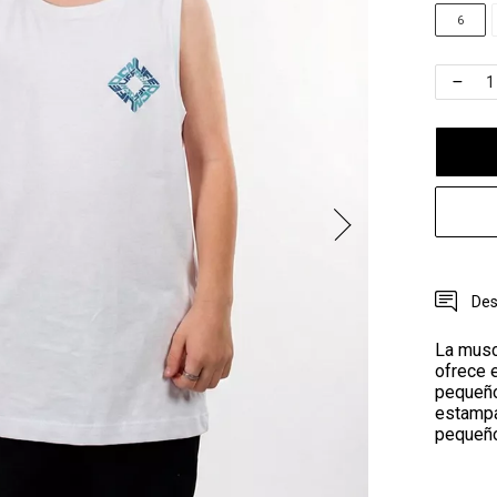
6
Des
La musc
ofrece e
pequeño
estampa
pequeño