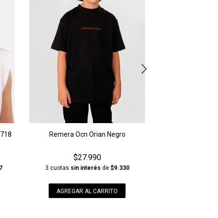
AGREGAR A
 718
Remera Ocn Orian Negro
$27.990
7
3 cuotas
sin interés
de
$9.330
AGREGAR AL CARRITO