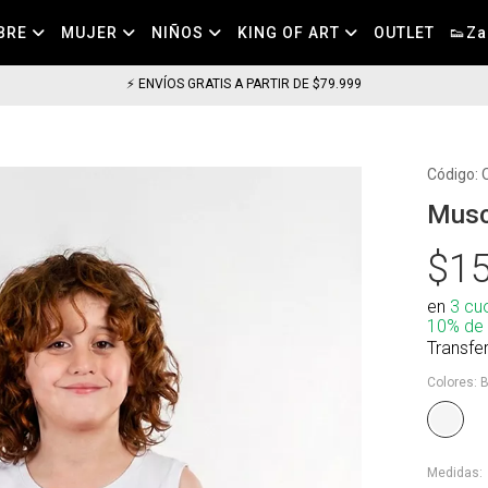
BRE
MUJER
NIÑOS
KING OF ART
OUTLET
👟Za
⚡ ENVÍOS GRATIS A PARTIR DE $79.999
Código:
Musc
$15
en
3 cu
10% de
Transfe
Colores:
B
Medidas: