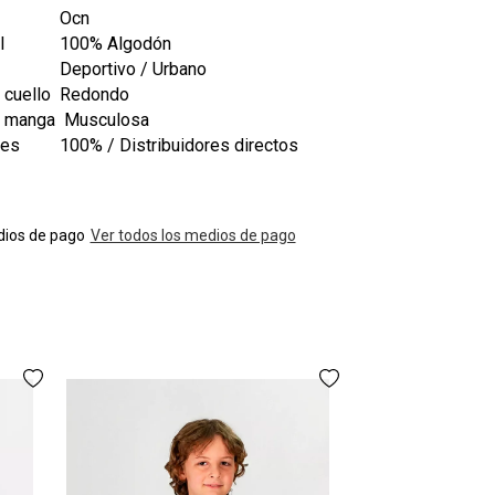
Ocn
l
100% Algodón
Deportivo / Urbano
 cuello
Redondo
e manga
Musculosa
les
100% / Distribuidores directos
ios de pago
Ver todos los medios de pago
Remera Ocn
$21
3 cuotas
sin int