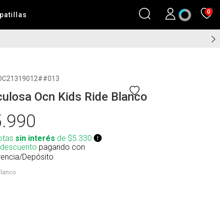
0
patillas
OC21319012##013
ulosa Ocn Kids Ride Blanco
.990
otas
sin interés
de $5.330
 descuento
pagando con
rencia/Depósito
lanco