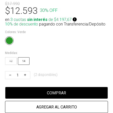
$17.990
Riñonera & Neceser
$12.593
30% OFF
Skate, Decks
en
3 cuotas
sin interés
de $4.197,67
10% de descuento
pagando con Transferencia/Depósito
Ver todos
Colores:
Verde
Medidas:
12
14
(2 disponibles)
COMPRAR
AGREGAR AL CARRITO