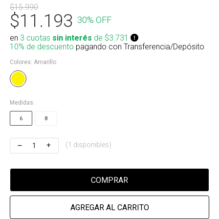
$15.990
Riñonera & Neceser
$11.193
30% OFF
Skate, Decks
en
3 cuotas
sin interés
de $3.731
10% de descuento
pagando con Transferencia/Depósito
Ver todos
Colores:
Amarillo
Medidas:
6
8
(1 disponibles)
COMPRAR
AGREGAR AL CARRITO