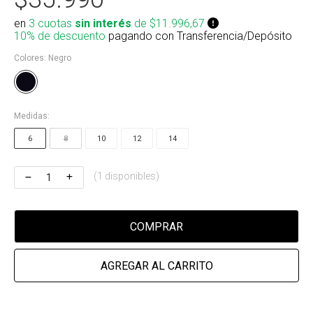
Riñonera & Neceser
en
3 cuotas
sin interés
de $11.996,67
10% de descuento
pagando con Transferencia/Depósito
Skate, Decks
Colores:
Negro
Ver todos
Medidas:
6
8
10
12
14
(1 disponibles)
COMPRAR
AGREGAR AL CARRITO