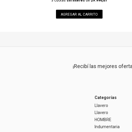
3 cuotas
sin interés
de
$9.996,67
AGREGAR AL CARRITO
¡Recibí las mejores ofert
Categorías
Llavero
Llavero
HOMBRE
Indumentaria