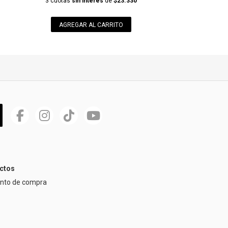
0
3 cuotas
sin interés
de
$23.330
AGREGAR AL CARRITO
ctos
ento de compra