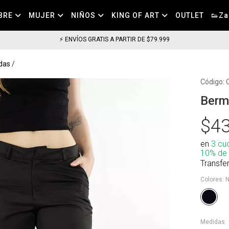
BRE
MUJER
NIÑOS
KING OF ART
OUTLET
👟Za
⚡ ENVÍOS GRATIS A PARTIR DE $79.999
das
Código:
Berm
$43
en
3 cu
10% de
Transfe
Colores:
N
Medidas: