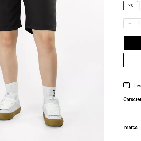
XS
Des
Caracter
marca