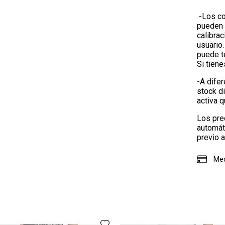
-Los co
pueden 
calibrac
usuario.
puede te
Si tien
-A difer
stock d
activa 
Los pre
automát
previo a
Med